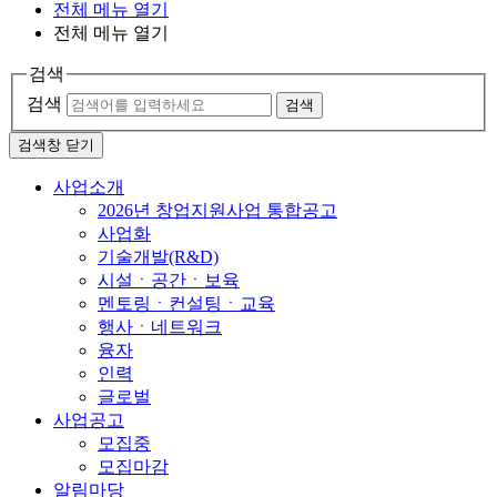
전체 메뉴 열기
전체 메뉴 열기
검색
검색
검색
검색창 닫기
사업소개
2026년 창업지원사업 통합공고
사업화
기술개발(R&D)
시설ㆍ공간ㆍ보육
멘토링ㆍ컨설팅ㆍ교육
행사ㆍ네트워크
융자
인력
글로벌
사업공고
모집중
모집마감
알림마당