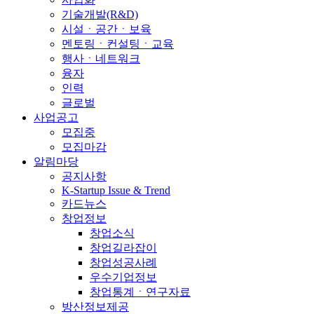
기술개발(R&D)
시설ㆍ공간ㆍ보육
멘토링ㆍ컨설팅ㆍ교육
행사ㆍ네트워크
융자
인력
글로벌
사업공고
모집중
모집마감
알림마당
공지사항
K-Startup Issue & Trend
카드뉴스
창업정보
창업소식
창업길라잡이
창업성공사례
우수기업정보
창업통계ㆍ연구자료
방산정보제공