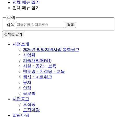
전체 메뉴 열기
전체 메뉴 열기
검색
검색
검색
검색창 닫기
사업소개
2026년 창업지원사업 통합공고
사업화
기술개발(R&D)
시설ㆍ공간ㆍ보육
멘토링ㆍ컨설팅ㆍ교육
행사ㆍ네트워크
융자
인력
글로벌
사업공고
모집중
모집마감
알림마당