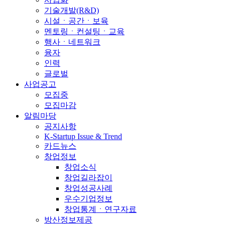
기술개발(R&D)
시설ㆍ공간ㆍ보육
멘토링ㆍ컨설팅ㆍ교육
행사ㆍ네트워크
융자
인력
글로벌
사업공고
모집중
모집마감
알림마당
공지사항
K-Startup Issue & Trend
카드뉴스
창업정보
창업소식
창업길라잡이
창업성공사례
우수기업정보
창업통계ㆍ연구자료
방산정보제공