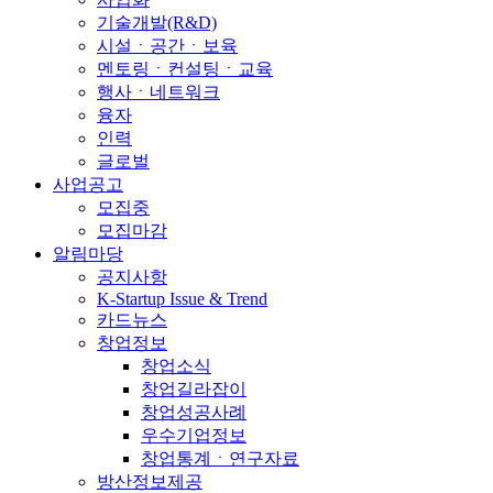
기술개발(R&D)
시설ㆍ공간ㆍ보육
멘토링ㆍ컨설팅ㆍ교육
행사ㆍ네트워크
융자
인력
글로벌
사업공고
모집중
모집마감
알림마당
공지사항
K-Startup Issue & Trend
카드뉴스
창업정보
창업소식
창업길라잡이
창업성공사례
우수기업정보
창업통계ㆍ연구자료
방산정보제공