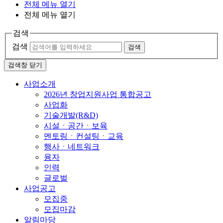
전체 메뉴 열기
전체 메뉴 열기
검색
검색
검색
검색창 닫기
사업소개
2026년 창업지원사업 통합공고
사업화
기술개발(R&D)
시설ㆍ공간ㆍ보육
멘토링ㆍ컨설팅ㆍ교육
행사ㆍ네트워크
융자
인력
글로벌
사업공고
모집중
모집마감
알림마당