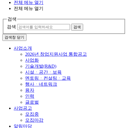
전체 메뉴 열기
전체 메뉴 열기
검색
검색
검색
검색창 닫기
사업소개
2026년 창업지원사업 통합공고
사업화
기술개발(R&D)
시설ㆍ공간ㆍ보육
멘토링ㆍ컨설팅ㆍ교육
행사ㆍ네트워크
융자
인력
글로벌
사업공고
모집중
모집마감
알림마당