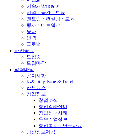
기술개발(R&D)
시설ㆍ공간ㆍ보육
멘토링ㆍ컨설팅ㆍ교육
행사ㆍ네트워크
융자
인력
글로벌
사업공고
모집중
모집마감
알림마당
공지사항
K-Startup Issue & Trend
카드뉴스
창업정보
창업소식
창업길라잡이
창업성공사례
우수기업정보
창업통계ㆍ연구자료
방산정보제공