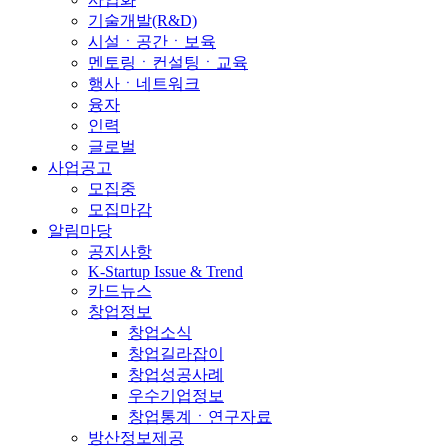
기술개발(R&D)
시설ㆍ공간ㆍ보육
멘토링ㆍ컨설팅ㆍ교육
행사ㆍ네트워크
융자
인력
글로벌
사업공고
모집중
모집마감
알림마당
공지사항
K-Startup Issue & Trend
카드뉴스
창업정보
창업소식
창업길라잡이
창업성공사례
우수기업정보
창업통계ㆍ연구자료
방산정보제공