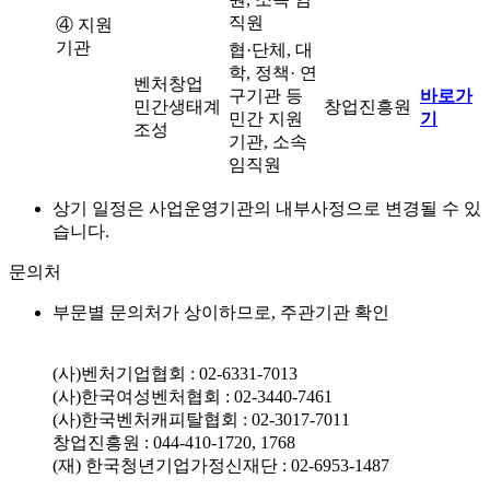
직원
④ 지원
기관
협·단체, 대
학, 정책· 연
벤처창업
구기관 등
바로가
민간생태계
창업진흥원
민간 지원
기
조성
기관, 소속
임직원
상기 일정은 사업운영기관의 내부사정으로 변경될 수 있
습니다.
문의처
부문별 문의처가 상이하므로, 주관기관 확인
(사)벤처기업협회 : 02-6331-7013
(사)한국여성벤처협회 : 02-3440-7461
(사)한국벤처캐피탈협회 : 02-3017-7011
창업진흥원 : 044-410-1720, 1768
(재) 한국청년기업가정신재단 : 02-6953-1487