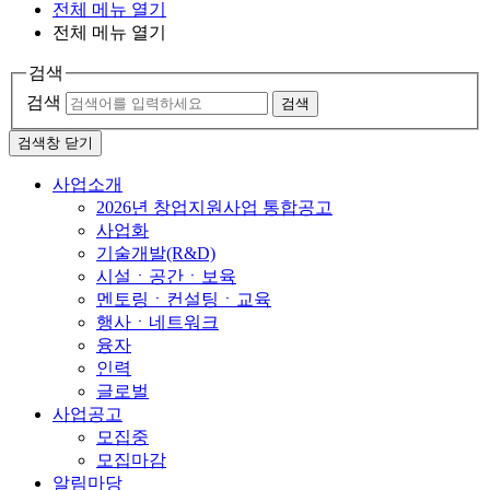
전체 메뉴 열기
전체 메뉴 열기
검색
검색
검색
검색창 닫기
사업소개
2026년 창업지원사업 통합공고
사업화
기술개발(R&D)
시설ㆍ공간ㆍ보육
멘토링ㆍ컨설팅ㆍ교육
행사ㆍ네트워크
융자
인력
글로벌
사업공고
모집중
모집마감
알림마당