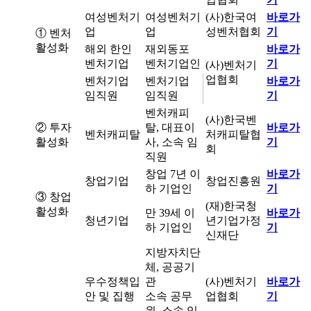
여성벤처기
여성벤처기
(사)한국여
바로가
업
업
성벤처협회
기
① 벤처
활성화
해외 한인
재외동포
바로가
벤처기업
벤처기업인
기
(사)벤처기
업협회
벤처기업
벤처기업
바로가
임직원
임직원
기
벤처캐피
(사)한국벤
② 투자
탈, 대표이
바로가
벤처캐피탈
처캐피탈협
활성화
사, 소속 임
기
회
직원
창업 7년 이
바로가
창업기업
창업진흥원
하 기업인
기
③ 창업
(재)한국청
활성화
만 39세 이
바로가
청년기업
년기업가정
하 기업인
기
신재단
지방자치단
체, 공공기
우수정책입
관
(사)벤처기
바로가
안 및 집행
소속 공무
업협회
기
원, 소속 임