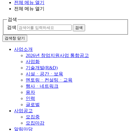
전체 메뉴 열기
전체 메뉴 열기
검색
검색
검색
검색창 닫기
사업소개
2026년 창업지원사업 통합공고
사업화
기술개발(R&D)
시설ㆍ공간ㆍ보육
멘토링ㆍ컨설팅ㆍ교육
행사ㆍ네트워크
융자
인력
글로벌
사업공고
모집중
모집마감
알림마당