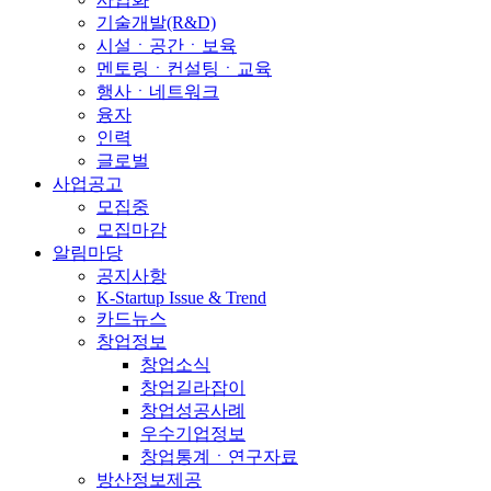
기술개발(R&D)
시설ㆍ공간ㆍ보육
멘토링ㆍ컨설팅ㆍ교육
행사ㆍ네트워크
융자
인력
글로벌
사업공고
모집중
모집마감
알림마당
공지사항
K-Startup Issue & Trend
카드뉴스
창업정보
창업소식
창업길라잡이
창업성공사례
우수기업정보
창업통계ㆍ연구자료
방산정보제공