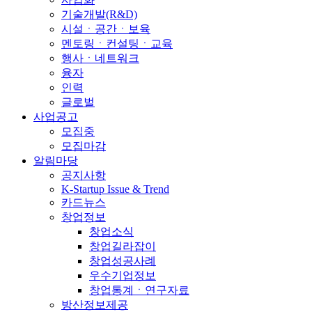
기술개발(R&D)
시설ㆍ공간ㆍ보육
멘토링ㆍ컨설팅ㆍ교육
행사ㆍ네트워크
융자
인력
글로벌
사업공고
모집중
모집마감
알림마당
공지사항
K-Startup Issue & Trend
카드뉴스
창업정보
창업소식
창업길라잡이
창업성공사례
우수기업정보
창업통계ㆍ연구자료
방산정보제공