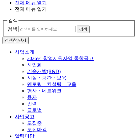
전체 메뉴 열기
전체 메뉴 열기
검색
검색
검색
검색창 닫기
사업소개
2026년 창업지원사업 통합공고
사업화
기술개발(R&D)
시설ㆍ공간ㆍ보육
멘토링ㆍ컨설팅ㆍ교육
행사ㆍ네트워크
융자
인력
글로벌
사업공고
모집중
모집마감
알림마당