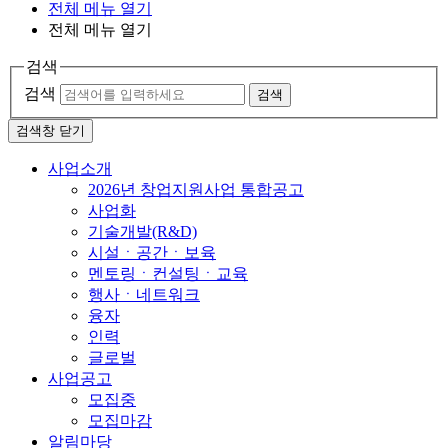
전체 메뉴 열기
전체 메뉴 열기
검색
검색
검색
검색창 닫기
사업소개
2026년 창업지원사업 통합공고
사업화
기술개발(R&D)
시설ㆍ공간ㆍ보육
멘토링ㆍ컨설팅ㆍ교육
행사ㆍ네트워크
융자
인력
글로벌
사업공고
모집중
모집마감
알림마당