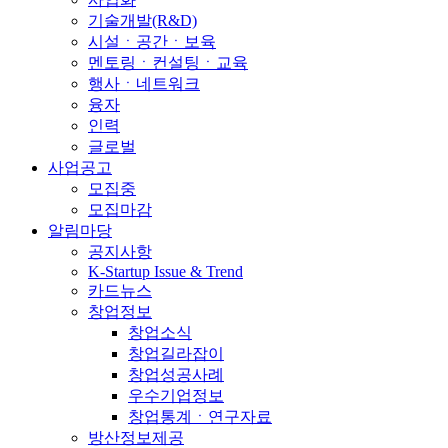
기술개발(R&D)
시설ㆍ공간ㆍ보육
멘토링ㆍ컨설팅ㆍ교육
행사ㆍ네트워크
융자
인력
글로벌
사업공고
모집중
모집마감
알림마당
공지사항
K-Startup Issue & Trend
카드뉴스
창업정보
창업소식
창업길라잡이
창업성공사례
우수기업정보
창업통계ㆍ연구자료
방산정보제공