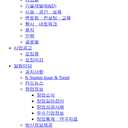
기술개발(R&D)
시설ㆍ공간ㆍ보육
멘토링ㆍ컨설팅ㆍ교육
행사ㆍ네트워크
융자
인력
글로벌
사업공고
모집중
모집마감
알림마당
공지사항
K-Startup Issue & Trend
카드뉴스
창업정보
창업소식
창업길라잡이
창업성공사례
우수기업정보
창업통계ㆍ연구자료
방산정보제공