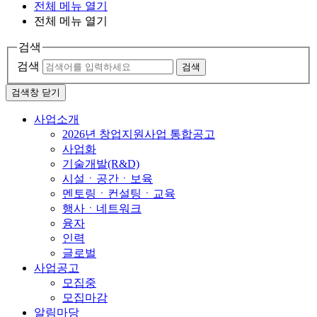
전체 메뉴 열기
전체 메뉴 열기
검색
검색
검색
검색창 닫기
사업소개
2026년 창업지원사업 통합공고
사업화
기술개발(R&D)
시설ㆍ공간ㆍ보육
멘토링ㆍ컨설팅ㆍ교육
행사ㆍ네트워크
융자
인력
글로벌
사업공고
모집중
모집마감
알림마당