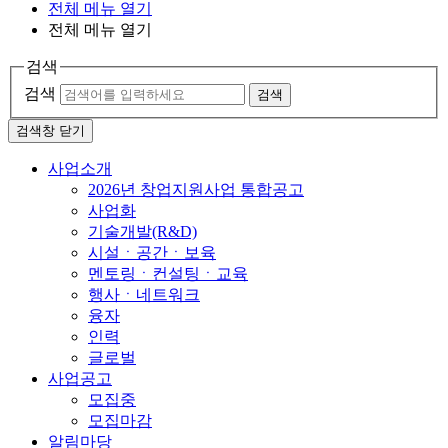
전체 메뉴 열기
전체 메뉴 열기
검색
검색
검색
검색창 닫기
사업소개
2026년 창업지원사업 통합공고
사업화
기술개발(R&D)
시설ㆍ공간ㆍ보육
멘토링ㆍ컨설팅ㆍ교육
행사ㆍ네트워크
융자
인력
글로벌
사업공고
모집중
모집마감
알림마당