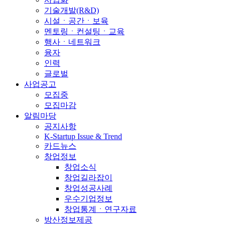
기술개발(R&D)
시설ㆍ공간ㆍ보육
멘토링ㆍ컨설팅ㆍ교육
행사ㆍ네트워크
융자
인력
글로벌
사업공고
모집중
모집마감
알림마당
공지사항
K-Startup Issue & Trend
카드뉴스
창업정보
창업소식
창업길라잡이
창업성공사례
우수기업정보
창업통계ㆍ연구자료
방산정보제공