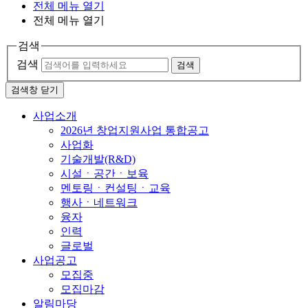
전체 메뉴 열기
전체 메뉴 열기
검색
검색
검색
검색창 닫기
사업소개
2026년 창업지원사업 통합공고
사업화
기술개발(R&D)
시설ㆍ공간ㆍ보육
멘토링ㆍ컨설팅ㆍ교육
행사ㆍ네트워크
융자
인력
글로벌
사업공고
모집중
모집마감
알림마당