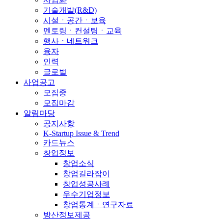
기술개발(R&D)
시설ㆍ공간ㆍ보육
멘토링ㆍ컨설팅ㆍ교육
행사ㆍ네트워크
융자
인력
글로벌
사업공고
모집중
모집마감
알림마당
공지사항
K-Startup Issue & Trend
카드뉴스
창업정보
창업소식
창업길라잡이
창업성공사례
우수기업정보
창업통계ㆍ연구자료
방산정보제공