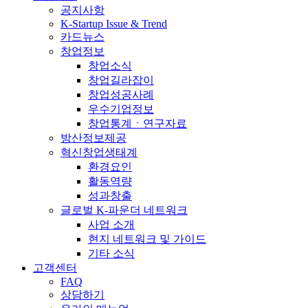
공지사항
K-Startup Issue & Trend
카드뉴스
창업정보
창업소식
창업길라잡이
창업성공사례
우수기업정보
창업통계ㆍ연구자료
방산정보제공
혁신창업생태계
환경요인
활동역량
성과창출
글로벌 K-파운더 네트워크
사업 소개
현지 네트워크 및 가이드
기타 소식
고객센터
FAQ
상담하기