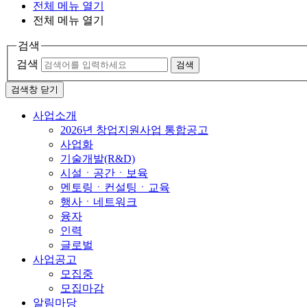
전체 메뉴 열기
전체 메뉴 열기
검색
검색
검색
검색창 닫기
사업소개
2026년 창업지원사업 통합공고
사업화
기술개발(R&D)
시설ㆍ공간ㆍ보육
멘토링ㆍ컨설팅ㆍ교육
행사ㆍ네트워크
융자
인력
글로벌
사업공고
모집중
모집마감
알림마당