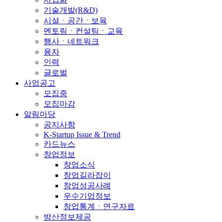
기술개발(R&D)
시설ㆍ공간ㆍ보육
멘토링ㆍ컨설팅ㆍ교육
행사ㆍ네트워크
융자
인력
글로벌
사업공고
모집중
모집마감
알림마당
공지사항
K-Startup Issue & Trend
카드뉴스
창업정보
창업소식
창업길라잡이
창업성공사례
우수기업정보
창업통계ㆍ연구자료
방산정보제공