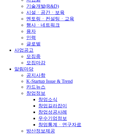
기술개발(R&D)
시설ㆍ공간ㆍ보육
멘토링ㆍ컨설팅ㆍ교육
행사ㆍ네트워크
융자
인력
글로벌
사업공고
모집중
모집마감
알림마당
공지사항
K-Startup Issue & Trend
카드뉴스
창업정보
창업소식
창업길라잡이
창업성공사례
우수기업정보
창업통계ㆍ연구자료
방산정보제공