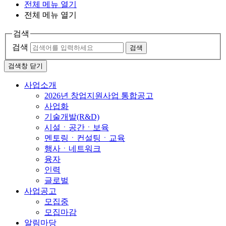
전체 메뉴 열기
전체 메뉴 열기
검색
검색
검색
검색창 닫기
사업소개
2026년 창업지원사업 통합공고
사업화
기술개발(R&D)
시설ㆍ공간ㆍ보육
멘토링ㆍ컨설팅ㆍ교육
행사ㆍ네트워크
융자
인력
글로벌
사업공고
모집중
모집마감
알림마당