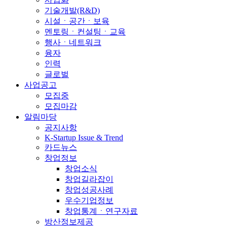
기술개발(R&D)
시설ㆍ공간ㆍ보육
멘토링ㆍ컨설팅ㆍ교육
행사ㆍ네트워크
융자
인력
글로벌
사업공고
모집중
모집마감
알림마당
공지사항
K-Startup Issue & Trend
카드뉴스
창업정보
창업소식
창업길라잡이
창업성공사례
우수기업정보
창업통계ㆍ연구자료
방산정보제공