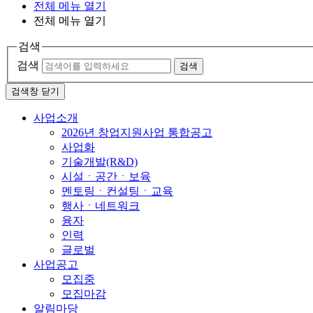
전체 메뉴 열기
전체 메뉴 열기
검색
검색
검색
검색창 닫기
사업소개
2026년 창업지원사업 통합공고
사업화
기술개발(R&D)
시설ㆍ공간ㆍ보육
멘토링ㆍ컨설팅ㆍ교육
행사ㆍ네트워크
융자
인력
글로벌
사업공고
모집중
모집마감
알림마당