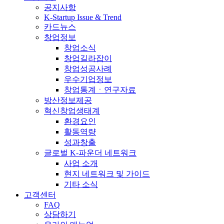
공지사항
K-Startup Issue & Trend
카드뉴스
창업정보
창업소식
창업길라잡이
창업성공사례
우수기업정보
창업통계ㆍ연구자료
방산정보제공
혁신창업생태계
환경요인
활동역량
성과창출
글로벌 K-파운더 네트워크
사업 소개
현지 네트워크 및 가이드
기타 소식
고객센터
FAQ
상담하기