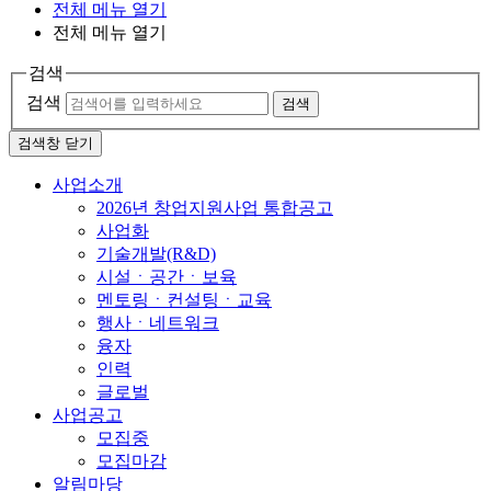
전체 메뉴 열기
전체 메뉴 열기
검색
검색
검색
검색창 닫기
사업소개
2026년 창업지원사업 통합공고
사업화
기술개발(R&D)
시설ㆍ공간ㆍ보육
멘토링ㆍ컨설팅ㆍ교육
행사ㆍ네트워크
융자
인력
글로벌
사업공고
모집중
모집마감
알림마당