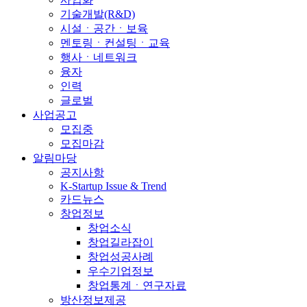
기술개발(R&D)
시설ㆍ공간ㆍ보육
멘토링ㆍ컨설팅ㆍ교육
행사ㆍ네트워크
융자
인력
글로벌
사업공고
모집중
모집마감
알림마당
공지사항
K-Startup Issue & Trend
카드뉴스
창업정보
창업소식
창업길라잡이
창업성공사례
우수기업정보
창업통계ㆍ연구자료
방산정보제공