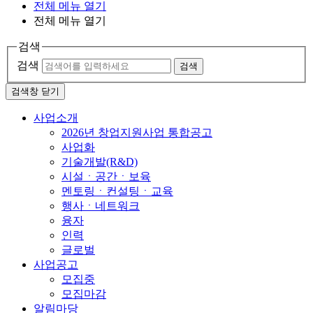
전체 메뉴 열기
전체 메뉴 열기
검색
검색
검색
검색창 닫기
사업소개
2026년 창업지원사업 통합공고
사업화
기술개발(R&D)
시설ㆍ공간ㆍ보육
멘토링ㆍ컨설팅ㆍ교육
행사ㆍ네트워크
융자
인력
글로벌
사업공고
모집중
모집마감
알림마당