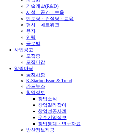
기술개발(R&D)
시설ㆍ공간ㆍ보육
멘토링ㆍ컨설팅ㆍ교육
행사ㆍ네트워크
융자
인력
글로벌
사업공고
모집중
모집마감
알림마당
공지사항
K-Startup Issue & Trend
카드뉴스
창업정보
창업소식
창업길라잡이
창업성공사례
우수기업정보
창업통계ㆍ연구자료
방산정보제공