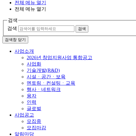
전체 메뉴 열기
전체 메뉴 열기
검색
검색
검색
검색창 닫기
사업소개
2026년 창업지원사업 통합공고
사업화
기술개발(R&D)
시설ㆍ공간ㆍ보육
멘토링ㆍ컨설팅ㆍ교육
행사ㆍ네트워크
융자
인력
글로벌
사업공고
모집중
모집마감
알림마당