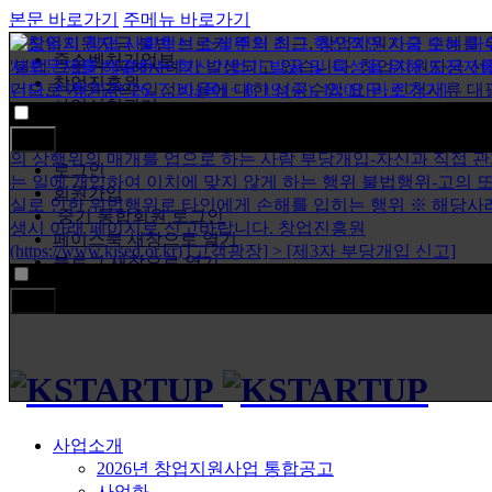
본문 바로가기
주메뉴 바로가기
중소벤처기업부
창업진흥원
사업신청관리
1일간 열지 않음
자주하는 질문
닫기
로그인
회원가입
중기 통합회원 로그인
페이스북 새창으로 열기
블로그 새창으로 열기
1일간 열지 않음
마이페이지
닫기
사업소개
2026년 창업지원사업 통합공고
사업화