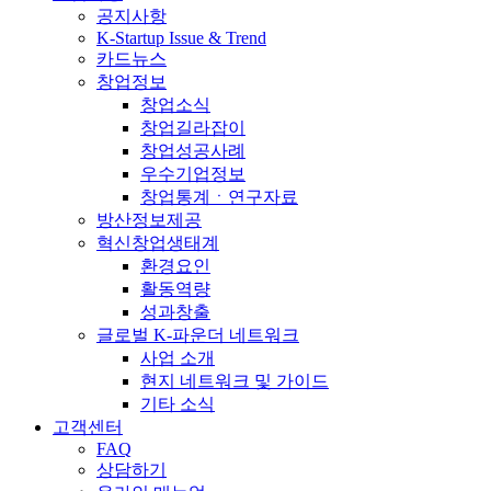
공지사항
K-Startup Issue & Trend
카드뉴스
창업정보
창업소식
창업길라잡이
창업성공사례
우수기업정보
창업통계ㆍ연구자료
방산정보제공
혁신창업생태계
환경요인
활동역량
성과창출
글로벌 K-파운더 네트워크
사업 소개
현지 네트워크 및 가이드
기타 소식
고객센터
FAQ
상담하기