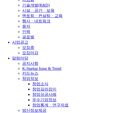
기술개발(R&D)
시설ㆍ공간ㆍ보육
멘토링ㆍ컨설팅ㆍ교육
행사ㆍ네트워크
융자
인력
글로벌
사업공고
모집중
모집마감
알림마당
공지사항
K-Startup Issue & Trend
카드뉴스
창업정보
창업소식
창업길라잡이
창업성공사례
우수기업정보
창업통계ㆍ연구자료
방산정보제공