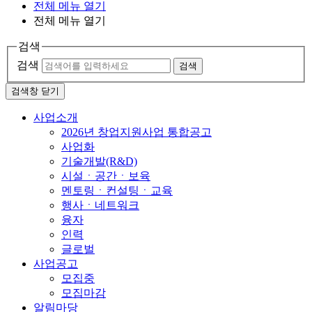
전체 메뉴 열기
전체 메뉴 열기
검색
검색
검색
검색창 닫기
사업소개
2026년 창업지원사업 통합공고
사업화
기술개발(R&D)
시설ㆍ공간ㆍ보육
멘토링ㆍ컨설팅ㆍ교육
행사ㆍ네트워크
융자
인력
글로벌
사업공고
모집중
모집마감
알림마당