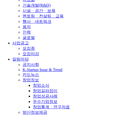
기술개발(R&D)
시설ㆍ공간ㆍ보육
멘토링ㆍ컨설팅ㆍ교육
행사ㆍ네트워크
융자
인력
글로벌
사업공고
모집중
모집마감
알림마당
공지사항
K-Startup Issue & Trend
카드뉴스
창업정보
창업소식
창업길라잡이
창업성공사례
우수기업정보
창업통계ㆍ연구자료
방산정보제공