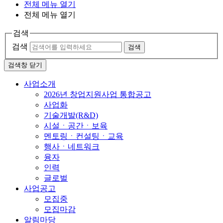
전체 메뉴 열기
전체 메뉴 열기
검색
검색
검색
검색창 닫기
사업소개
2026년 창업지원사업 통합공고
사업화
기술개발(R&D)
시설ㆍ공간ㆍ보육
멘토링ㆍ컨설팅ㆍ교육
행사ㆍ네트워크
융자
인력
글로벌
사업공고
모집중
모집마감
알림마당