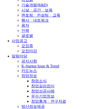
기술개발(R&D)
시설ㆍ공간ㆍ보육
멘토링ㆍ컨설팅ㆍ교육
행사ㆍ네트워크
융자
인력
글로벌
사업공고
모집중
모집마감
알림마당
공지사항
K-Startup Issue & Trend
카드뉴스
창업정보
창업소식
창업길라잡이
창업성공사례
우수기업정보
창업통계ㆍ연구자료
방산정보제공