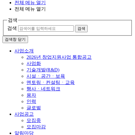
전체 메뉴 열기
전체 메뉴 열기
검색
검색
검색
검색창 닫기
사업소개
2026년 창업지원사업 통합공고
사업화
기술개발(R&D)
시설ㆍ공간ㆍ보육
멘토링ㆍ컨설팅ㆍ교육
행사ㆍ네트워크
융자
인력
글로벌
사업공고
모집중
모집마감
알림마당