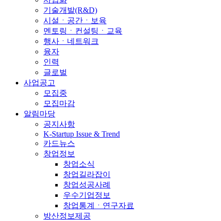
기술개발(R&D)
시설ㆍ공간ㆍ보육
멘토링ㆍ컨설팅ㆍ교육
행사ㆍ네트워크
융자
인력
글로벌
사업공고
모집중
모집마감
알림마당
공지사항
K-Startup Issue & Trend
카드뉴스
창업정보
창업소식
창업길라잡이
창업성공사례
우수기업정보
창업통계ㆍ연구자료
방산정보제공